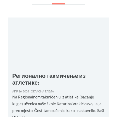
Регионално такмичење из
атлетике:
А
Н
АПР 16, 2024
|
ОГЛАСНА ТАБЛА
Na Regionalnom takmičenju iz atletike (bacanje
kugle) učenica naše škole Katarina Vrekić osvojila je
р
prvo mjesto. Čestitamo učenici kako i nastavniku Saši
м