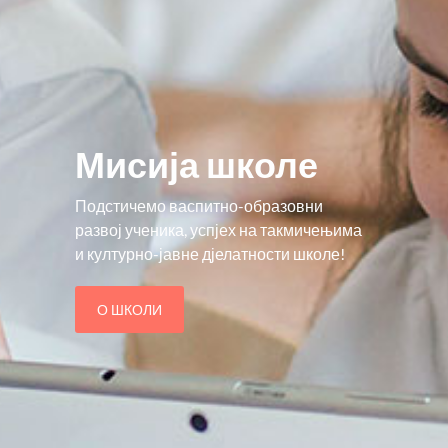
Мисија школе
Подстичемо васпитно-образовни
развој ученика, успјех на такмичењима
и културно-јавне дјелатности школе!
О ШКОЛИ