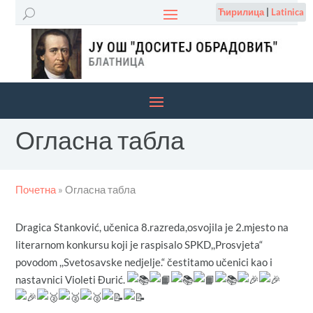
Ћирилица
|
Latinica
Огласна табла
Почетна
»
Огласна табла
Dragica Stanković, učenica 8.razreda,osvojila je 2.mjesto na
literarnom konkursu koji je raspisalo SPKD,,Prosvjeta“
povodom ,,Svetosavske nedjelje.“ čestitamo učenici kao i
nastavnici Violeti Đurić.