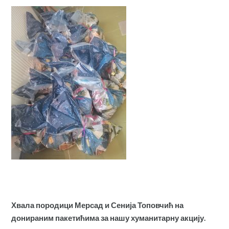
Хвала породици Мерсад и Сенија Топовчић на
донираним пакетићима за нашу хуманитарну акцију.