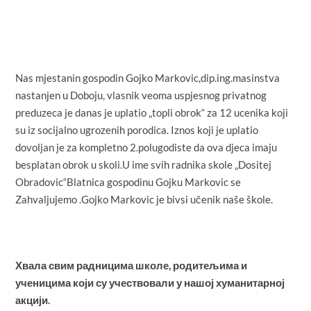
Nas mjestanin gospodin Gojko Markovic,dip.ing.masinstva
nastanjen u Doboju, vlasnik veoma uspjesnog privatnog
preduzeca je danas je uplatio „topli obrok“ za 12 ucenika koji
su iz socijalno ugrozenih porodica. Iznos koji je uplatio
dovoljan je za kompletno 2.polugodiste da ova djeca imaju
besplatan obrok u skoli.U ime svih radnika skole „Dositej
Obradovic“Blatnica gospodinu Gojku Markovic se
Zahvaljujemo .Gojko Markovic je bivsi učenik naše škole.
Хвала свим радницима школе, родитељима и
ученицима који су учествовали у нашој хуманитарној
акцији.