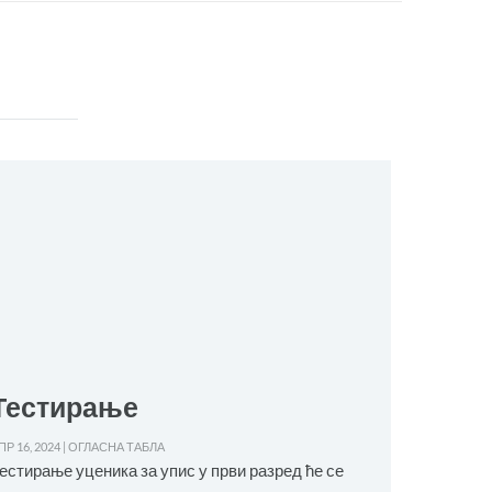
Тестирање
Општ
српск
ПР 16, 2024
|
ОГЛАСНА ТАБЛА
естирање уценика за упис у први разред ће се
МАР 26, 2024