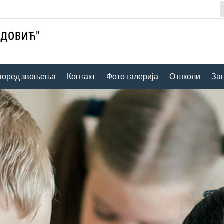
поред звоњења
Контакт
Фото галерија
О школи
За