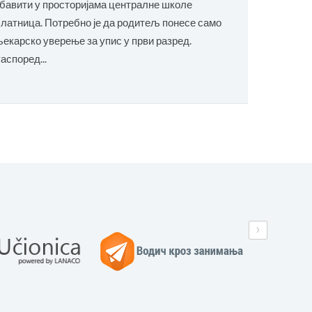
бавити у просторијама централне школе
На Општи
латница. Потребно је да родитељ понесе само
ученица 
екарско уверење за упис у први разред.
мјесто. Ч
аспоред...
Ристић...
›