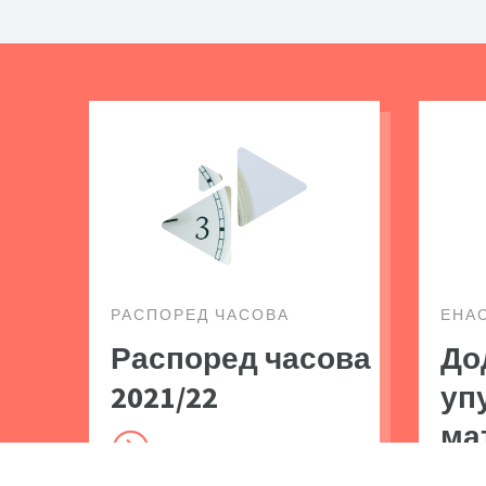
РАСПОРЕД ЧАСОВА
ЕНА
Распоред часова
До
2021/22
уп
ма
=