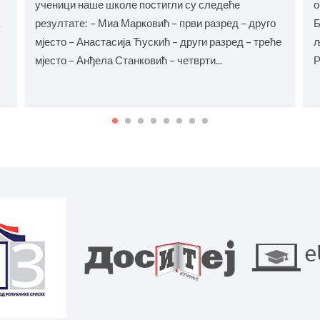
ученици наше школе постигли су следеће
о
резултате: – Миа Марковић – први разред – друго
Б
e
мјесто – Анастасија Ћускић – други разред – треће
љ
мјесто – Анђела Станковић – четврти...
Р