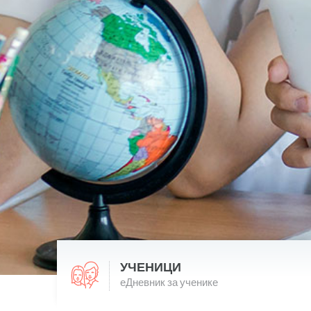
УЧЕНИЦИ
еДневник за ученике