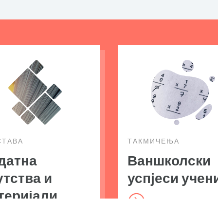
СТАВА
ТАКМИЧЕЊА
датна
Ваншколски
утства и
успјеси учен
теријали
=