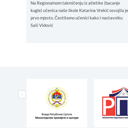
Na Regionalnom takmičenju iz atletike (bacanje
kugle) učenica naše škole Katarina Vrekić osvojila j
prvo mjesto. Čestitamo učenici kako i nastavniku
Saši Vidović
‹