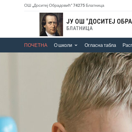
ОШ „Доситеј Обрадовић“ 74275 Блатница
ПОЧЕТНА
О школи
Огласна табла
Рас