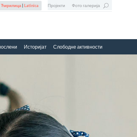
Пројекти
Фото галерија
Ћирилица
|
Latinica
послени
Историјат
Слободне активности