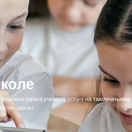
школе
разовни развој ученика, успјех на такмичењима
ности школе!