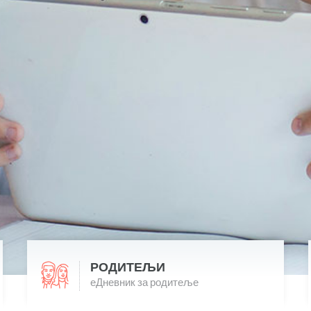
РОДИТЕЉИ
еДневник за родитеље