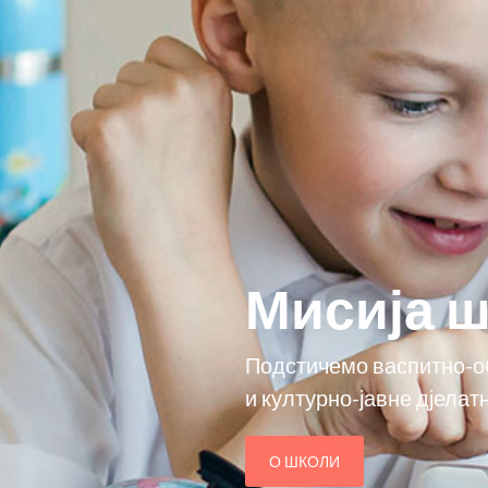
Мисија 
Подстичемо васпитно-об
и културно-јавне дјелат
О ШКОЛИ