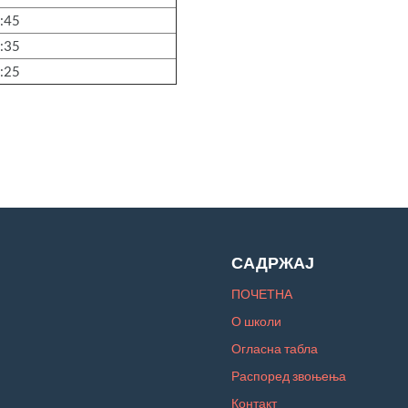
:45
:35
:25
САДРЖАЈ
ПОЧЕТНА
О школи
Огласна табла
Распоред звоњења
Контакт