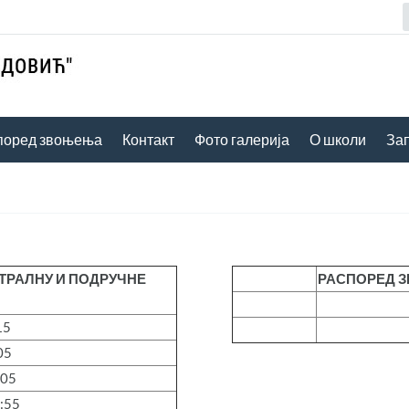
поред звоњења
Контакт
Фото галерија
О школи
За
ТРАЛНУ И ПОДРУЧНЕ
РАСПОРЕД З
15
05
:05
:55