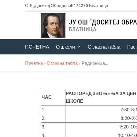
ОШ „Доситеј Обрадовић“ 74275 Блатница
ПОЧЕТНА
О школи
Огласна табла
Рас
Почетна
»
Огласна табла
»
Радионица…
РАСПОРЕД ЗВОЊЕЊА ЗА ЦЕН
ЧАС
ШКОЛЕ
1.
7:30-8:
2.
8:20-9:
3.
9:20-10
4.
10:10-10