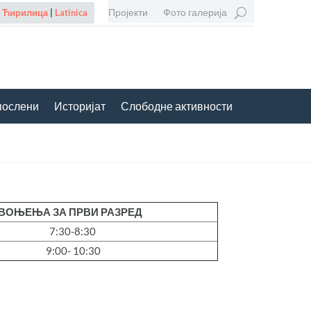
Пројекти
Фото галерија
Ћирилица
|
Latinica
послени
Историјат
Слободне активности
ВОЊЕЊА ЗА ПРВИ РАЗРЕД
7:30-8:30
9:00- 10:30